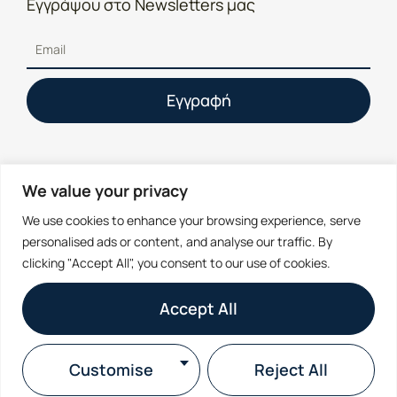
Εγγράψου στο Newsletters μας
Εγγραφή
We value your privacy
We use cookies to enhance your browsing experience, serve
personalised ads or content, and analyse our traffic. By
Επικοινωνία
Σχετικά
Οι
clicking "Accept All", you consent to our use of cookies.
Βλέπουμε
Λύσεις
contact@utilize.gr
Πολιτική
έναν
μας
Cookies
Accept All
κόσμο
(+30)
PaperEntry
όπου η
2310436595
Πολιτική
τεχνολογία
Απορρήτου
F&B : AI
Δευ-
Customise
Reject All
δεν
Inventory
Παρ:
Όροι
αντικαθιστά